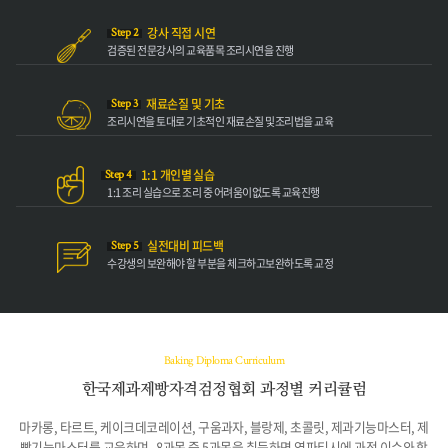
강사 직접 시연
Step 2
검증된 전문강사의
교육품목 조리
시연을 진행
재료손질 및 기초
Step 3
조리시연을 토대로
기초적인 재료손질 및
조리법을 교육
1:1 개인별 실습
Step 4
1:1 조리 실습으로
조리 중 어려움이
없도록 교육진행
실전대비 피드백
Step 5
수강생의 보완해야
할 부분을 체크하고
보완하도록 교정
Baking Diploma Curriculum
한국제과제빵자격검정협회 과정별 커리큘럼
마카롱, 타르트, 케이크데코레이션, 구움과자, 블랑제, 초콜릿, 제과기능마스터, 제
빵기능마스터를 교육하며
8과목 중 5과목을 취득하면 영파티시에 과정 이수와 함