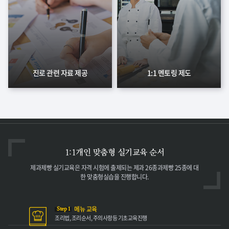
진로 관련 자료 제공
1:1 멘토링 제도
1:1개인 맞춤형
실기교육 순서
제과제빵 실기교육은 자격
시험에 출제되는 제과 26종과
제빵 25종에 대
한 맞춤형
실습을 진행합니다.
메뉴 교육
Step 1
조리법, 조리순서,
주의사항등 기초
교육진행