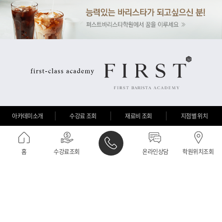
아카데미소개
수강료 조회
재료비 조회
지점별 위치
홈
수강료조회
온라인상담
학원위치조회
퍼스트바리스타학원 / 대표이사 : 정윤정 / 대표전화 : 02-6956-7064 / 주소 :
창곡동559-8 성희빌딩 311~313호
사업자등록번호 : 701-96-00727 / 학원명 : 퍼스트바리스타학원 / 학원등록번호 :
제 5919호 / 교육담당자 : 이은희
PC화면보기