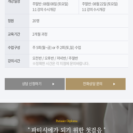
개강일정
주말반 : 08월 08일 (토요일)
주말반 : 08월 22일 (토요일)
1:1 강의 수시개강
1:1 강의 수시개강
정원
20명
교육기간
2개월 과정
수업구성
주 5회(월~금) or 주 2회(토,일) 수업
오전반 / 오후반 / 저녁반 / 주말반
강의시간
※정확한 시간은 각 지점에 문의바랍니다.
상담 신청하기
전화상담 문의
Patissier Diploma
" 파티시에가 되기 위한 첫걸음 "