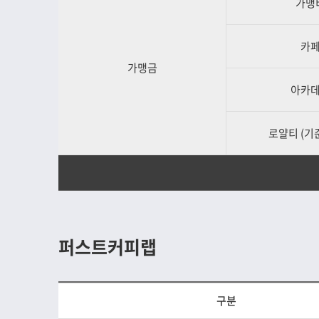
가맹
카
가맹금
아카
로얄티 (기준
퍼스트커피랩
구분