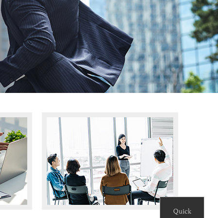
터
청
Quick