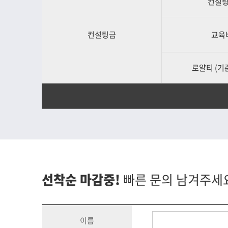
컨설
컨설팅금
교육
로얄티 (기준
선착순 마감중!
빠른 문의 남겨주세
이름