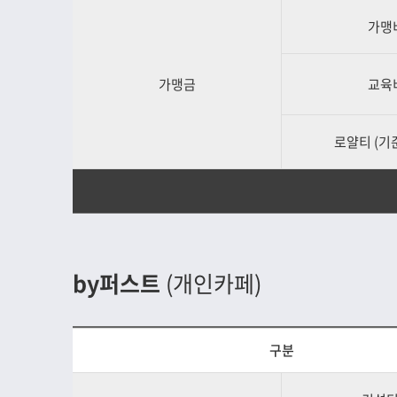
가맹
가맹금
교육
로얄티 (기준
by퍼스트
(개인카페)
구분