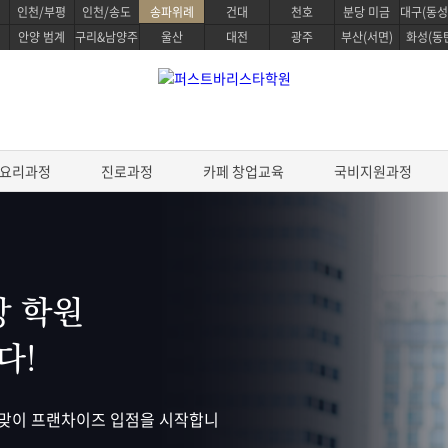
인천/부평
인천/송도
송파위례
건대
천호
분당 미금
대구(동성
안양 범계
구리&남양주
울산
대전
광주
부산(서면)
화성(동
요리과정
진로과정
카페 창업교육
국비지원과정
정
베이킹 클래스
요리과정
 학원
생활한식 마스터
 스킬
파티스리 마스터
생활양식 마스터
다!
디자인
베이킹 마스터 패키지
파스타 전문 마스터
전통일본요리 프로
&테이스팅
제과/제빵기능사
프리미엄 중식요리 마스터
스타 스킬
케이크 디자인 자격증
데일리 헬스 브런치 마스터
 맞이 프랜차이즈 입점을 시작합니
브루잉
원데이 베이킹 클래스
조리기능사 필기
한식조리 기능사