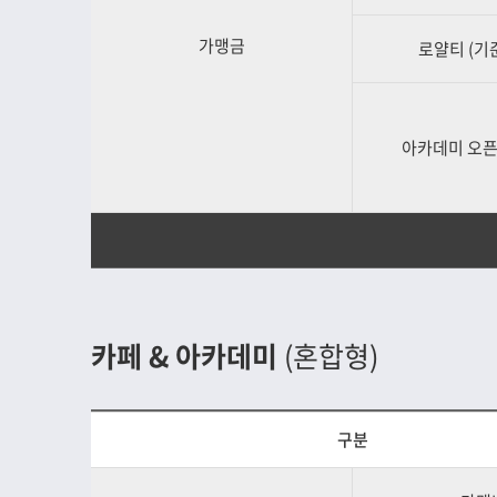
가맹금
로얄티 (기준
아카데미 오픈
카페 & 아카데미
(혼합형)
구분