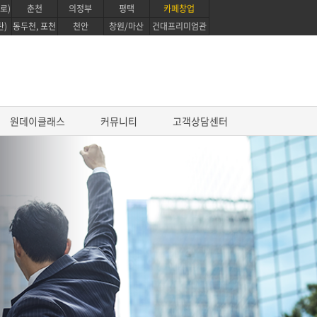
로)
춘천
의정부
평택
카페창업
탄)
동두천, 포천
천안
창원/마산
건대프리미엄관
원데이클래스
커뮤니티
고객상담센터
진로과정
프로 파티쉐 진로과정
영파티시에 마스터 코스
글로벌 베이킹 디플로마 과정
퍼스트 커리어 패스웨이