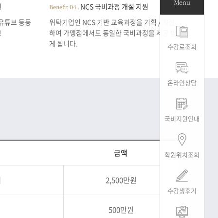
Menu
원
NCS 국비과정 개설 지원
Benefit 04 .
/ 유튜브 등등
위탁기업인 NCS 기반 교육과정을 기획 / 개설
!
하여 가맹점에서도 동일한 국비과정을 제공 받
게 됩니다.
수강료조회
온라인상담
국비지원안내
금액
학원위치조회
계
2,500만원
수강생후기
500만원