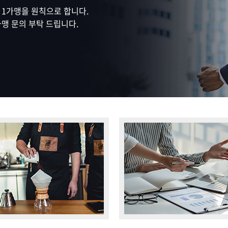
로스팅
케이크 마스터 프로
양식조리 기능사
 1가맹을 원칙으로 합니다.
 과정
타르트 마스터 프로
일식조리 기능사
맹 문의 부탁 드립니다.
중식조리 기능사
심화
슈 마스터 프로
 과정
마카롱 마스터 프로
구움과자 마스터 프로
초콜릿 마스터 프로
스
커뮤니티
고객상담센
래스
인터뷰
온라인상담신
클래스
수강생 후기
수강료조회
포토스토리
시간표조회
공지사항&이벤트
취업지원센터 소개
취업현황게시판
채용정보