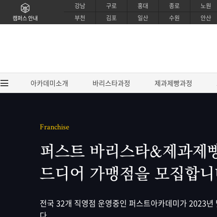
강남
구로
홍대
종로
노원
부천
김포
일산
수원
안산
캠퍼스 안내
아카데미소개
바리스타과정
제과제빵과정
Franchise
아카데미소개
바리스타과
퍼스트 바리스타&제과제빵
브랜드소개
EUCA 바리스타
드디어 가맹점을 모집합니
CI소개
EUCA 라떼아트 
강사소개
EUCA 센서리 커핑
교육시설소개
SCA / IBS 바리
전국 32개 직영점 운영중인 퍼스트아카데미가 2023년
제휴안내
SCA 센서리&
다.