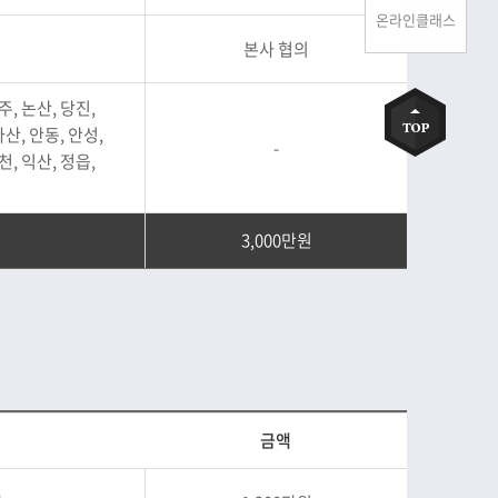
온라인클래스
본사 협의
주, 논산, 당진,
아산, 안동, 안성,
-
천, 익산, 정읍,
3,000만원
금액