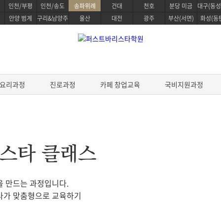
인천/부평
인천/송도
송파위례
건대
천호
분당 미금
대구(동성
안양 범계
구리&남양주
울산
대전
광주
부산(서면)
화성(동
요리과정
진로과정
카페 창업교육
국비지원과정
정
베이킹 클래스
요리과정
리스타 클래스
생활한식 마스터
 스킬
파티스리 마스터
생활양식 마스터
디자인
베이킹 마스터 패키지
파스타 전문 마스터
을 만드는 과정입니다.
전통일본요리 프로
&테이스팅
제과/제빵기능사
강사가 맞춤형으로 교육하기
프리미엄 중식요리 마스터
스타 스킬
케이크 디자인 자격증
데일리 헬스 브런치 마스터
브루잉
원데이 베이킹 클래스
조리기능사 필기
한식조리 기능사