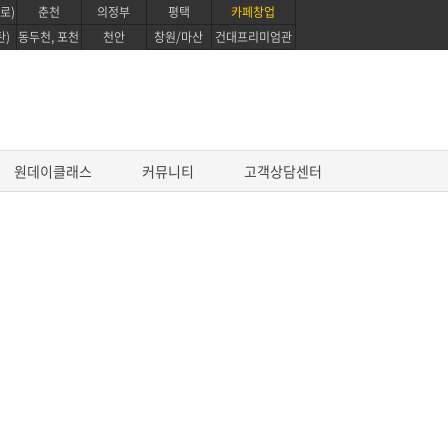
로)
춘천
의정부
평택
카페창업
탄)
동두천, 포천
천안
창원/마산
건대프리미엄관
원데이클래스
커뮤니티
고객상담센터
진로과정
프로 파티쉐 진로과정
영파티시에 마스터 코스
글로벌 베이킹 디플로마 과정
퍼스트 커리어 패스웨이