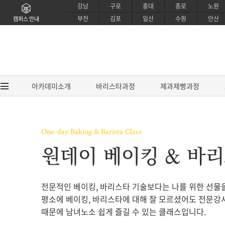
강남
구로
홍대
종로
노원
부천
김포
일산
수원
안산
캠퍼스 안내
아카데미소개
바리스타과정
제과제빵과정
One-day Baking & Barista Class
아카데미소개
바리스타과
원데이 베이킹 & 바
브랜드소개
EUCA 바리스타
CI소개
EUCA 라떼아트 
전문적인 베이킹, 바리스타 기술보다는 나를 위한 선물
강사소개
EUCA 센서리 커핑
평소에 베이킹, 바리스타에 대해 잘 모르셨어도 전문
교육시설소개
SCA / IBS 바리
때문에 남녀노소 쉽게 즐길 수 있는 클래스입니다.
제휴안내
SCA 센서리&