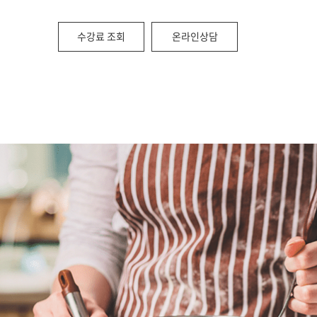
지점위치안내
SCA 그린커피&
커피제조 마스터
수강료 조회
온라인상담
커피 바리스타 
바리스타강사 양성
카페 창업교육
원데이클래
카페창업 메뉴반
베이킹원데이클
베이커리 카페창업 메뉴반
바리스타원데이
펫푸드 자격증 과정
카페창업 컨설팅
브런치카페 메뉴반
창업 컨설팅 후기
퍼스트 카페 가맹 상담신청