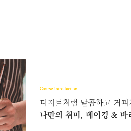
로스팅
케이크 마스터 프로
양식조리 기능사
 과정
타르트 마스터 프로
일식조리 기능사
중식조리 기능사
심화
슈 마스터 프로
 과정
마카롱 마스터 프로
구움과자 마스터 프로
초콜릿 마스터 프로
스
커뮤니티
고객상담센
래스
인터뷰
온라인상담신
Course Introduction
클래스
수강생 후기
수강료조회
포토스토리
시간표조회
디저트처럼 달콤하고 커피
공지사항&이벤트
나만의 취미, 베이킹 & 바
취업지원센터 소개
취업현황게시판
채용정보